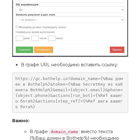
В графе URL необходимо вставить ссылку:
https://gc.bothelp.io?domain_name={%Ваш дом
ен в Bothelp%}&token={%Ваш SecretKey из каб
инета BotHelp%}&email={object.email}&phone=
{object.phone}&actions[run_bot]={%Ref вашег
о бота%}&actions[step_ref]={%Ref шага вашег
о бота%}
Важно:
В графе
вместо текста
domain_name
{%Ваш домен в Bothelp%} необходимо