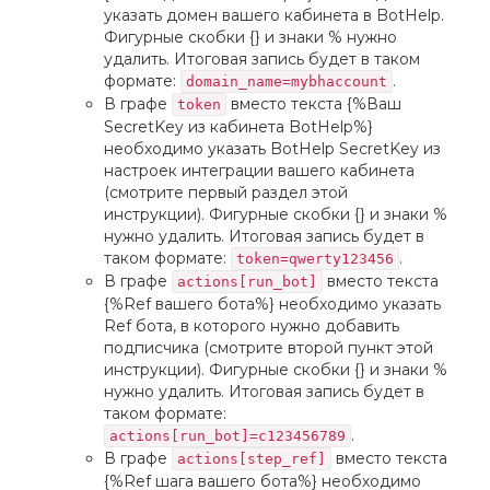
указать домен вашего кабинета в BotHelp.
Фигурные скобки {} и знаки % нужно
удалить. Итоговая запись будет в таком
формате:
.
domain_name=mybhaccount
В графе
вместо текста {%Ваш
token
SecretKey из кабинета BotHelp%}
необходимо указать BotHelp SecretKey из
настроек интеграции вашего кабинета
(смотрите первый раздел этой
инструкции). Фигурные скобки {} и знаки %
нужно удалить. Итоговая запись будет в
таком формате:
.
token=qwerty123456
В графе
вместо текста
actions[run_bot]
{%Ref вашего бота%} необходимо указать
Ref бота, в которого нужно добавить
подписчика (смотрите второй пункт этой
инструкции). Фигурные скобки {} и знаки %
нужно удалить. Итоговая запись будет в
таком формате:
.
actions[run_bot]=c123456789
В графе
вместо текста
actions[step_ref]
{%Ref шага вашего бота%} необходимо