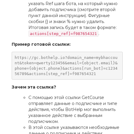
указать Ref шага бота, на который нужно
добавить подписчика (смотрите второй
пункт данной инструкции). Фигурные
скобки {} и знаки % нужно удалить.
Итоговая запись будет в таком формате:
.
actions[step_ref]=f987654321
Пример готовой ссылки:
https://gc.bothelp.io?domain_name=mybhaccou
nt&token=qwerty123456&email={object.email}&
phone={object.phone}&actions[run_bot]=c1234
56789&actions[step_ref]=f987654321
Зачем эта ссылка?
С помощью этой ссылки GetCourse
отправляет данные о подписчике и типе
действия, чтобы BotHelp мог выполнить
указанное действие с выбранным
подписчиком.
В этой ссылке указываются необходимые
данные о подписчике и действии: