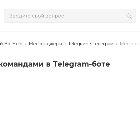
й BotHelp
Мессенджеры
Telegram / Телеграм
Меню с к
командами в Telegram-боте