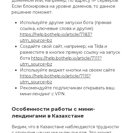
доменном или, например, по адресу IP серверов.
Если блокировка на уровне доменов, то данное
решение поможет.
Используйте другие запуски бота (прямая
ссылка, ключевые слова и другие):
https://help.bothelp.io/article/7183?
utm_source=bz
Создайте свой сайт, например, на Tilda и
разместите в кнопке прямую ссылку на запуск
бота
https://help.bothelp.io/article/7111?
utm_source=bz
Используйте виджет кнопки на своем сайте
https://help.bothelp.io/article/7115?
utm_source=bz
Рекомендуйте подписчикам открывать ваш
мини-лендинг с VPN.
Особенности работы с мини-
лендингами в Казахстане
Видим, что в Казахстане наблюдаются трудности
с открытие наших мини-лендингов. Это может