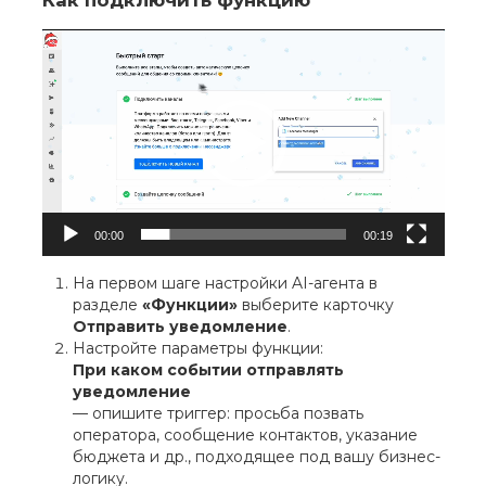
Как подключить функцию
В
и
д
е
о
п
л
е
е
р
00:00
00:19
На первом шаге настройки AI-агента в
разделе
«Функции»
выберите карточку
Отправить уведомление
.
Настройте параметры функции:
При каком событии отправлять
уведомление
— опишите триггер: просьба позвать
оператора, сообщение контактов, указание
бюджета и др., подходящее под вашу бизнес-
логику.