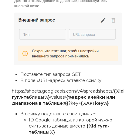
Поставьте тип запроса GET.
В поле «URL-адрес» вставьте ссылку:
https://sheets.googleapis.com/v4/spreadsheets/
{%id
гугл-таблицы%}
/values/
{%адрес ячейки или
диапазона в таблице%}
?key=
{%API key%}
В ссылку подставьте свои данные:
ID Google-таблицы, из которой нужно
считывать данные вместо
{%id гугл-
таблицы%}