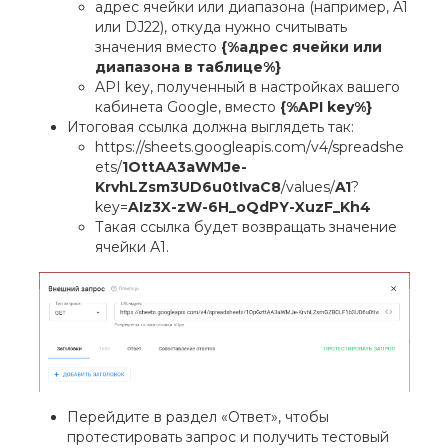
адрес ячейки или диапазона (например, A1
или DJ22), откуда нужно считывать
значения вместо
{%адрес ячейки или
диапазона в таблице%}
API key, полученный в настройках вашего
кабинета Google, вместо
{%API key%}
Итоговая ссылка должна выглядеть так:
https://sheets.googleapis.com/v4/spreadshe
ets/
1OttAA3aWMJe-
KrvhLZsm3UD6u0tIvaC8
/values/
A1
?
key=
AIz3X-zW-6H_oQdPY-XuzF_Kh4
Такая ссылка будет возвращать значение
ячейки А1.
Перейдите в раздел «Ответ», чтобы
протестировать запрос и получить тестовый