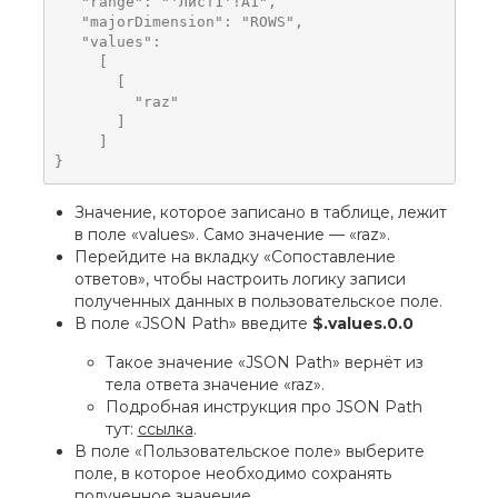
   "range": "'Лист1'!A1",

   "majorDimension": "ROWS",

   "values":

     [

       [

         "raz"

       ]

     ]

}
Значение, которое записано в таблице, лежит
в поле «values». Само значение — «raz».
Перейдите на вкладку «Сопоставление
ответов», чтобы настроить логику записи
полученных данных в пользовательское поле.
В поле «JSON Path» введите
$.values.0.0
Такое значение «JSON Path» вернёт из
тела ответа значение «raz».
Подробная инструкция про JSON Path
тут:
ссылка
.
В поле «Пользовательское поле» выберите
поле, в которое необходимо сохранять
полученное значение.