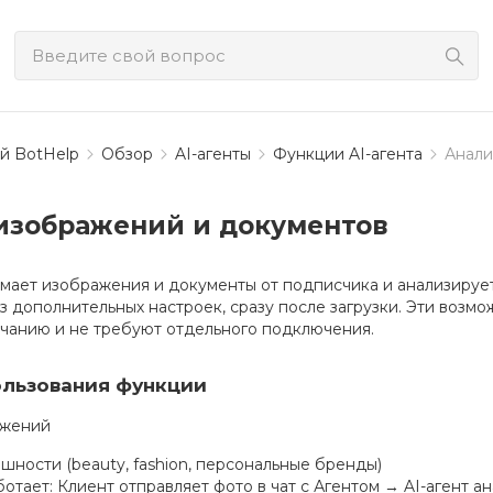
й BotHelp
Обзор
AI-агенты
Функции AI-агента
Анали
изображений и документов
имает изображения и документы от подписчика и анализируе
з дополнительных настроек, сразу после загрузки. Эти возмо
лчанию и не требуют отдельного подключения.
ользования функции
ажений
шности (beauty, fashion, персональные бренды)
ботает: Клиент отправляет фото в чат с Агентом → AI-агент 