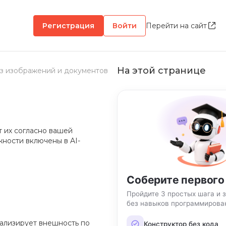
Регистрация
Войти
Перейти на сайт
На этой странице
з изображений и документов
т их согласно вашей
жности включены в AI-
Соберите первого
Пройдите 3 простых шага и 
без навыков программирова
анализирует внешность по
Конструктор без кода