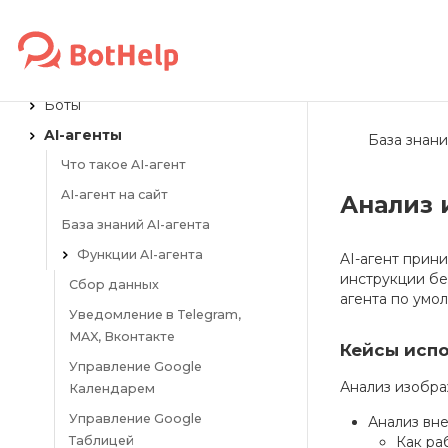
ОБЗОР
О платформе BotHelp
Боты
AI-агенты
База знани
Что такое AI-агент
AI-агент на сайт
Анализ 
База знаний AI-агента
Функции AI-агента
AI-агент прин
инструкции бе
Сбор данных
агента по умо
Уведомление в Telegram,
MAX, Вконтакте
Кейсы исп
Управление Google
Анализ изобр
Календарем
Управление Google
Анализ вне
Таблицей
Как ра