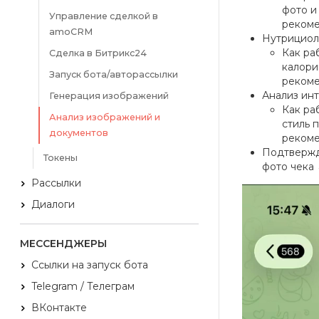
фото и
Управление сделкой в
рекоме
amoCRM
Нутрициоло
Как ра
Сделка в Битрикс24
калори
Запуск бота/авторассылки
рекоме
Анализ инт
Генерация изображений
Как ра
Анализ изображений и
стиль 
документов
рекоме
Подтвержде
Токены
фото чека 
Рассылки
В
Диалоги
и
д
е
МЕССЕНДЖЕРЫ
о
п
Ссылки на запуск бота
л
Telegram / Телеграм
е
е
ВКонтакте